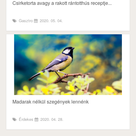
Csirketorta avagy a rakott rántotthús receptje...
Gasztro
2020. 05. 04.
Madarak nélkül szegények lennénk
Érdekes
2020. 04. 28.