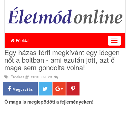
Főoldal
T
o
Egy házas férfi megkívánt egy idegen
g
nőt a boltban - ami ezután jött, azt ő
g
l
maga sem gondolta volna!
e
n
Érdekes
2018. 09. 28.
a
v
Megosztás
i
g
Ő maga is meglepődött a fejleményeken!
a
t
i
o
n