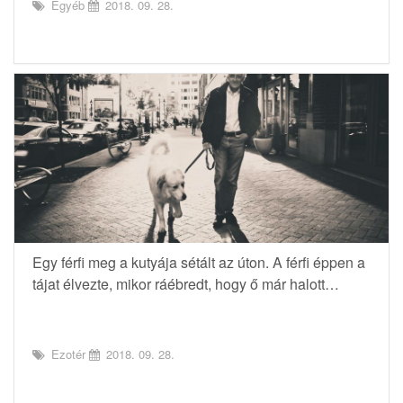
Egyéb
2018. 09. 28.
Egy férfi meg a kutyája sétált az úton. A férfi éppen a
tájat élvezte, mikor ráébredt, hogy ő már halott…
Ezotér
2018. 09. 28.