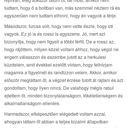
Nyilván, elég sokszor látom őt, de most, amikor nem
tudtam, hogy ő a boltban van, más szemmel néztem rá és
egyszerűen nem tudtam elhinni, hogy én vagyok a férje.
Másodszor, furcsa volt, hogy nem vette észre, hogy ott
vagyok. Ez jó is és rossz is egyszerre. Jó, mert azt
bizonyítja, hogy nem figyeli a többi férfit. De a rossz az,
hogy rájöttem, milyen közel voltam ahhoz, hogy végül ne
engem válasszon és eszembe jutott az a herkulesi
küzdelem, amit évekkel ezelőtt vívtam, hogy felhívjam
magamra a figyelmét és randizzon velem. Akkor, amikor
először megláttam őt, a végzet érzése futott át rajtam és azt
gondoltam, hogy ilyen nincs. De valahogy mégis rabul
ejtettem őt, minden bizonytalanságom, tökéletlenségem és
alkalmatlanságom ellenére.
Harmadszor, elképesztően elégedett voltam azzal,
ahogyan láttam őt abban a teljes bizalmi állapotban