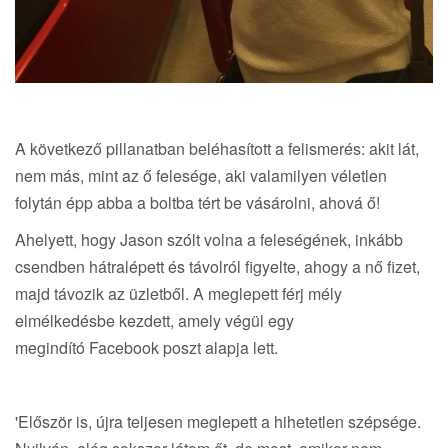
A következő pillanatban beléhasított a felismerés: akit lát,
nem más, mint az ő felesége, aki valamilyen véletlen
folytán épp abba a boltba tért be vásárolni, ahová ő!
Ahelyett, hogy Jason szólt volna a feleségének, inkább
csendben hátralépett és távolról figyelte, ahogy a nő fizet,
majd távozik az üzletből. A meglepett férj mély
elmélkedésbe kezdett, amely végül egy
megindító Facebook poszt alapja lett.
'Először is, újra teljesen meglepett a hihetetlen szépsége.