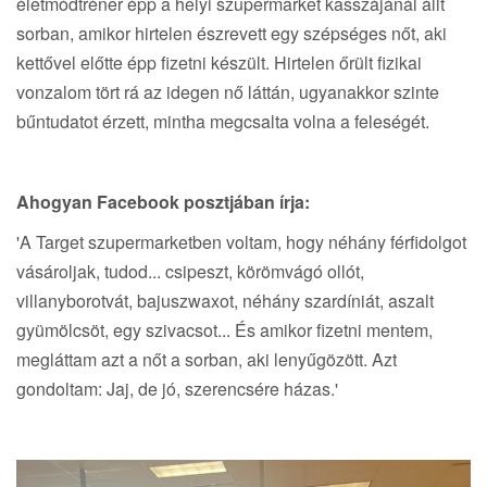
életmódtréner épp a helyi szupermarket kasszájánál állt
sorban, amikor hirtelen észrevett egy szépséges nőt, aki
kettővel előtte épp fizetni készült. Hirtelen őrült fizikai
vonzalom tört rá az idegen nő láttán, ugyanakkor szinte
bűntudatot érzett, mintha megcsalta volna a feleségét.
Ahogyan Facebook posztjában írja:
'A Target szupermarketben voltam, hogy néhány férfidolgot
vásároljak, tudod... csipeszt, körömvágó ollót,
villanyborotvát, bajuszwaxot, néhány szardíniát, aszalt
gyümölcsöt, egy szivacsot... És amikor fizetni mentem,
megláttam azt a nőt a sorban, aki lenyűgözött. Azt
gondoltam: Jaj, de jó, szerencsére házas.'