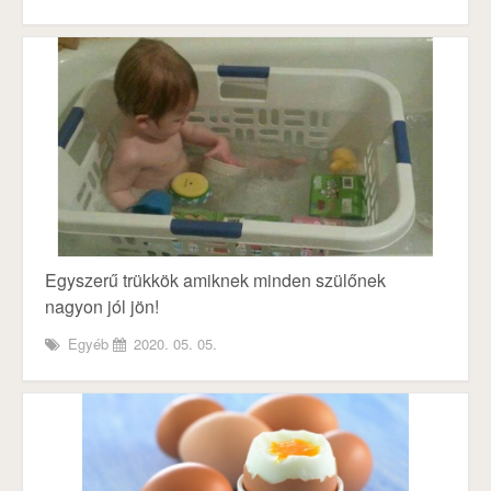
Egyszerű trükkök amiknek minden szülőnek
nagyon jól jön!
Egyéb
2020. 05. 05.