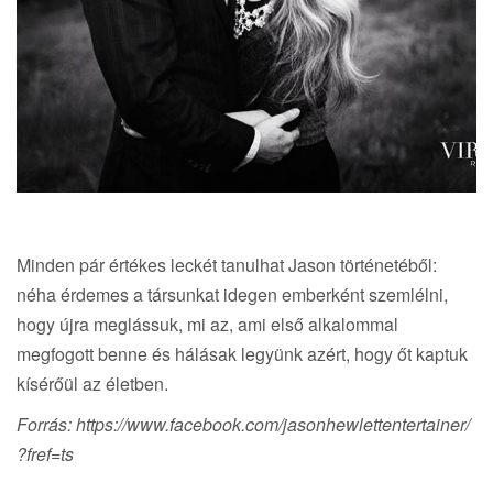
Minden pár értékes leckét tanulhat Jason történetéből:
néha érdemes a társunkat idegen emberként szemlélni,
hogy újra meglássuk, mi az, ami első alkalommal
megfogott benne és hálásak legyünk azért, hogy őt kaptuk
kísérőül az életben.
Forrás: https://www.facebook.com/jasonhewlettentertainer/
?fref=ts