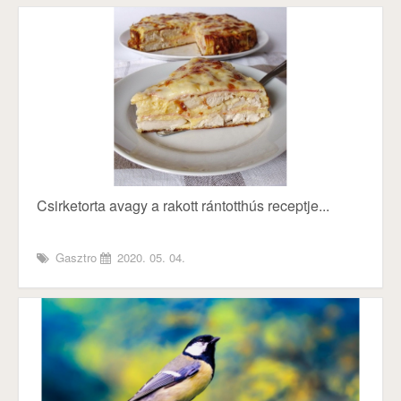
Csirketorta avagy a rakott rántotthús receptje...
Gasztro
2020. 05. 04.