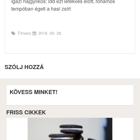
Igazi hájgyilkos: idd ezt lefekvés előtt, rohamos
tempóban égeti a hasi zsírt
Fitness
2018. 09. 28.
SZÓLJ HOZZÁ
KÖVESS MINKET!
FRISS CIKKEK