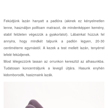
Feküdjünk lazán hanyatt a padlóra (akinek ez kényelmetlen
lenne, használjon polifoam matracot, de mindenképpen kemény,
stabil felületen végezzük a gyakorlatot). Lábainkat húzzuk fel
annyira, hogy mindkét talpunk a padlón legyen, 20-30
centiméterre egymástól. A kezek a test mellett lazán, tenyérrel
lefelé feküdjenek.
Most lélegezzünk lassan az orrunkon keresztül az alhasunkba.
Tudatosan koncentráljunk a levegő útjára. Hasunk enyhén
kidomborodik, hasizmaink lazák.