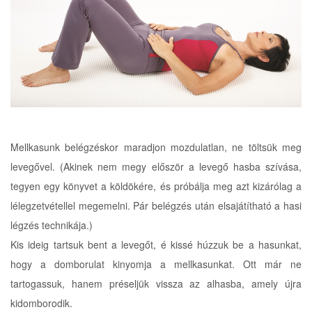
Mellkasunk belégzéskor maradjon mozdulatlan, ne töltsük meg
levegővel. (Akinek nem megy először a levegő hasba szívása,
tegyen egy könyvet a köldökére, és próbálja meg azt kizárólag a
lélegzetvétellel megemelni. Pár belégzés után elsajátítható a hasi
légzés technikája.)
Kis ideig tartsuk bent a levegőt, é kissé húzzuk be a hasunkat,
hogy a domborulat kinyomja a mellkasunkat. Ott már ne
tartogassuk, hanem préseljük vissza az alhasba, amely újra
kidomborodik.