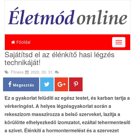
Főoldal
T
o
Sajátítsd el az élénkítő hasi légzés
g
technikáját!
g
l
Fitness
2020. 03. 31.
e
n
a
Megosztás
v
i
Ez a gyakorlat felüdíti az egész testet, és karban tartja a
g
vérkeringést. A helyes légzésgyakorlat során a
a
rekeszizom masszírozza a belső szerveket, lazítja a
t
i
körülötte elhelyezkedő izomzatot, ezáltal tehermentesíti
o
a szívet. Élénkíti a hormontermelést és a szervezet
n