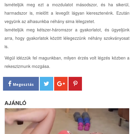
Ismételjük meg ezt a mozdulatot másodszor, és ha sikerül,
harmadszor is, mielőtt a levegőt lágyan kieresztenénk. Ezután
vegyünk az alhasunkba néhány sima lélegzetet.
Ismételjük meg kétszer-háromszor a gyakorlatot, és ügyeljünk
arra, hogy gyakorlatok között lélegezzünk néhány szokványosat
is.
Végül idézzük fel magunkban, milyen érzés volt légzés közben a
rekeszizmunk mozgása.
Megosztás
AJÁNLÓ