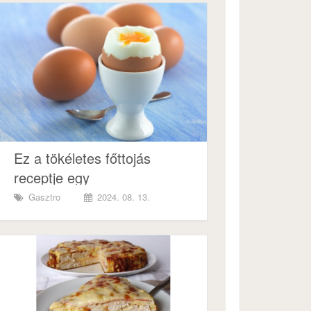
Ez a tökéletes főttojás
receptje egy
meszterszakács szerint
Gasztro
2024. 08. 13.