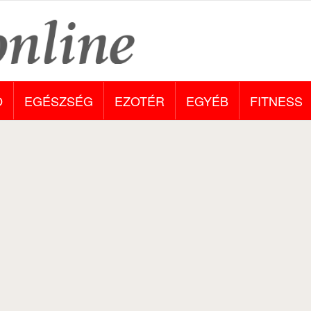
O
EGÉSZSÉG
EZOTÉR
EGYÉB
FITNESS