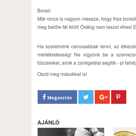
Borsó:
Már nincs is nagyon messze, hogy friss borsó
meg belőle fél kilót! Órákig nem leszel éhes! Em
Ha szeretnénk csinosabbak lenni, az étkezés
mértékletesség! Ne vigyünk be a szervezet
fűszereket, amik a zsírégetést segítik - pl fah
Oszd meg másokkal is!
Megosztás
AJÁNLÓ