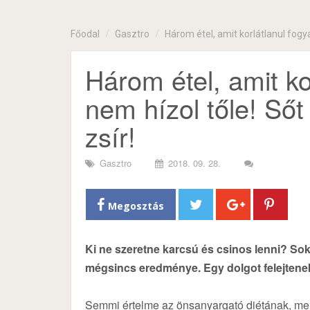
Főodal
Gasztro
Három étel, amit korlátlanul fogya
Három étel, amit ko
nem hízol tőle! Sőt
zsír!
Gasztro
2018. 09. 28.
Megosztás
Ki ne szeretne karcsú és csinos lenni? So
mégsincs eredménye. Egy dolgot felejtenek
Semmi értelme az önsanyargató diétának, mer