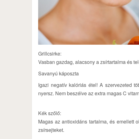
Grillcsirke:
Vasban gazdag, alacsony a zsírtartalma és tel
Savanyú káposzta
Igazi negatív kalóriás étel! A szervezeted tö
nyersz. Nem beszélve az extra magas C vitami
Kék szőlő:
Magas az antioxidáns tartalma, és emellett 
zsírsejteket.