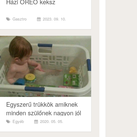
Házi OREO keksz
Gasztro
2023. 09. 10.
Egyszerű trükkök amiknek
minden szülőnek nagyon jól
jön!
Egyéb
2020. 05. 05.