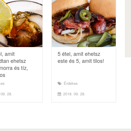
l, amit
5 étel, amit ehetsz
tan ehetsz
este és 5, amit tilos!
orra és tíz,
los
kes
Érdekes
09. 28.
2018. 09. 28.