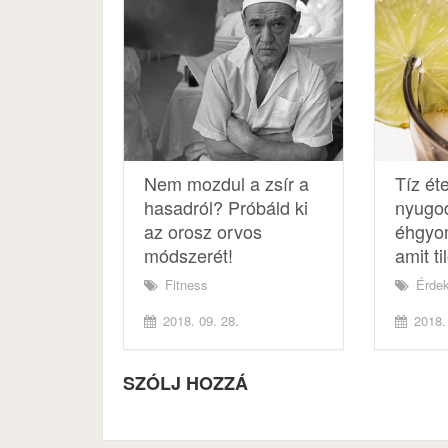
Nem mozdul a zsír a
Tíz éte
hasadról? Próbáld ki
nyugod
az orosz orvos
éhgyom
módszerét!
amit ti
Fitness
Érde
2018. 09. 28.
2018. 
SZÓLJ HOZZÁ