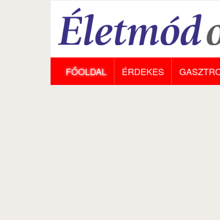
FŐOLDAL
ÉRDEKES
GASZTR