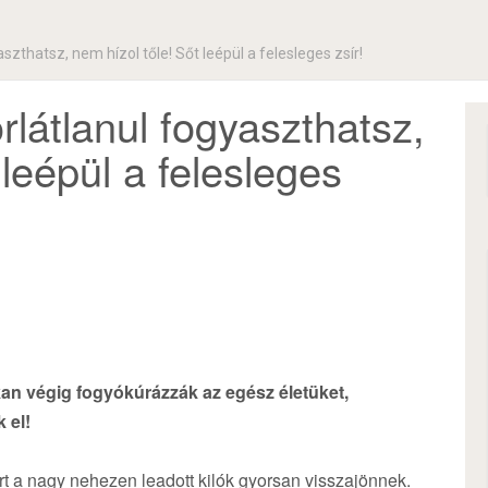
szthatsz, nem hízol tőle! Sőt leépül a felesleges zsír!
rlátlanul fogyaszthatsz,
 leépül a felesleges
kan végig fogyókúrázzák az egész életüket,
 el!
t a nagy nehezen leadott kilók gyorsan visszajönnek.