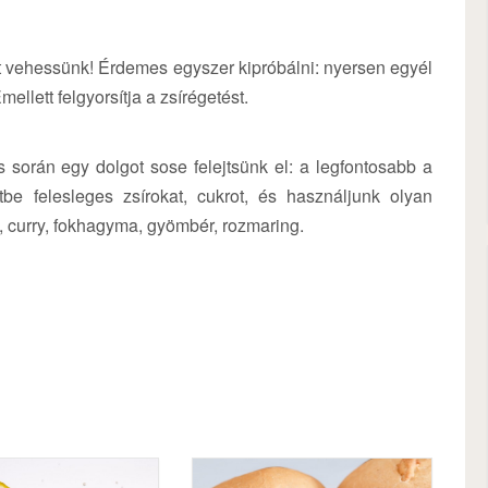
t vehessünk! Érdemes egyszer kipróbálni: nyersen egyél
ellett felgyorsítja a zsírégetést.
 során egy dolgot sose felejtsünk el: a legfontosabb a
be felesleges zsírokat, cukrot, és használjunk olyan
éj, curry, fokhagyma, gyömbér, rozmaring.