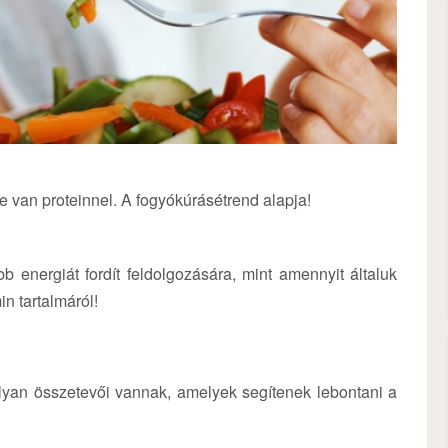
e van proteinnel. A fogyókúrásétrend alapja!
bb energiát fordít feldolgozására, mint amennyit általuk
n tartalmáról!
olyan összetevői vannak, amelyek segítenek lebontani a