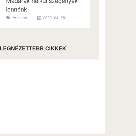
Madarak nélkül szegények
lennénk
Érdekes
2020. 04. 28.
LEGNÉZETTEBB CIKKEK