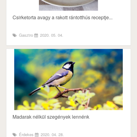
Csirketorta avagy a rakott rántotthús receptje...
Gasztro
2020. 05. 04.
Madarak nélkül szegények lennénk
Érdekes
2020. 04. 28.