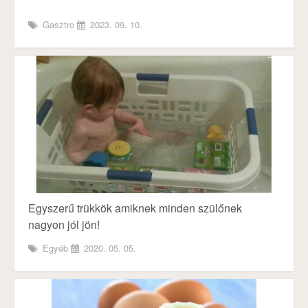
Gasztro
2023. 09. 10.
Egyszerű trükkök amiknek minden szülőnek
nagyon jól jön!
Egyéb
2020. 05. 05.