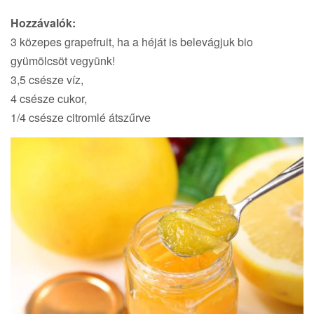
Hozzávalók:
3 közepes grapefruit, ha a héját is belevágjuk bio
gyümölcsöt vegyünk!
3,5 csésze víz,
4 csésze cukor,
1/4 csésze citromlé átszűrve