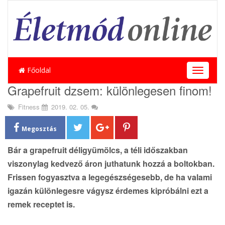
Főoldal
T
o
Grapefruit dzsem: különlegesen finom!
g
g
Fitness
2019. 02. 05.
l
e
Megosztás
n
a
Bár a grapefruit déligyümölcs, a téli időszakban
v
i
viszonylag kedvező áron juthatunk hozzá a boltokban.
g
Frissen fogyasztva a legegészségesebb, de ha valami
a
igazán különlegesre vágysz érdemes kipróbálni ezt a
t
i
remek receptet is.
o
n