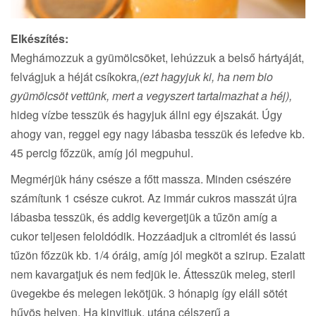
Elkészítés:
Meghámozzuk a gyümölcsöket, lehúzzuk a belső hártyáját,
felvágjuk a héját csíkokra
,(ezt hagyjuk ki, ha nem bio
gyümölcsöt vettünk, mert a vegyszert tartalmazhat a héj),
hideg vízbe tesszük és hagyjuk állni egy éjszakát. Úgy
ahogy van, reggel egy nagy lábasba tesszük és lefedve kb.
45 percig főzzük, amíg jól megpuhul.
Megmérjük hány csésze a főtt massza. Minden csészére
számítunk 1 csésze cukrot. Az immár cukros masszát újra
lábasba tesszük, és addig kevergetjük a tűzön amíg a
cukor teljesen feloldódik. Hozzáadjuk a citromlét és lassú
tűzön főzzük kb. 1/4 óráig, amíg jól megköt a szirup. Ezalatt
nem kavargatjuk és nem fedjük le. Áttesszük meleg, steril
üvegekbe és melegen lekötjük. 3 hónapig így eláll sötét
hűvös helyen. Ha kinyitjuk, utána célszerű a